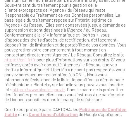
dans un fichier informatisé par La Boite Immo agissant comme
Sous-traitant du traitement pour la gestion de la
clientèle/prospects de l'Agence / du Réseau qui reste
Responsable du Traitement de vos Données personnelles. La
base légale du traitement repose sur l'intérêt légitime de
l'Agence / du Réseau. Elles sont conservées jusqu'à demande de
suppression et sont destinées à l'Agence / au Réseau.
Conformément à la loi « informatique et libertés », vous
disposez des droits d’accès, de rectification, d’effacement,
d’opposition, de limitation et de portabilité de vos données. Vous
pouvez retirer votre consentement à tout moment en
contactant directement l’Agence / Le Réseau. Consultez le site
https://cnil.fr/fr
pour plus d’informations sur vos droits. Si vous
estimez, après avoir contacté l'Agence / le Réseau, que vos
droits « Informatique et Libertés » ne sont pas respectés, vous
pouvez adresser une réclamation à la CNIL. Nous vous
informons de l’existence de la liste d'opposition au démarchage
téléphonique « Bloctel », sur laquelle vous pouvez vous inscrire
ici :
https://www.bloctel.gouv.fr
. Dans le cadre de la protection
des Données personnelles, nous vous invitons à ne pas inscrire
de Données sensibles dans le champ de saisie libre.
Ce site est protégé par reCAPTCHA, les
Politiques de Confiden
tialité
et es
Conditions d'utilisation
de Google s'appliquent.