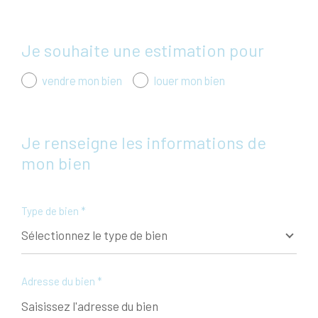
J'obtiens une estimation en 4 étapes
Je souhaite une estimation pour
1
2
3
4
vendre mon bien
louer mon bien
Je renseigne les informations de
mon bien
Appartement
Maison
Type de bien *
Sélectionnez le type de bien
SUIVANT
Adresse du bien *