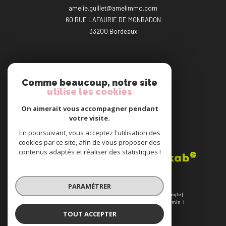
amelie.guillet@amelimmo.com
60 RUE LAFAURIE DE MONBADON
33200
bordeaux
NOUS SUIVRE SUR
Comme beaucoup, notre site
utilise les cookies
On aimerait vous accompagner pendant
votre visite.
En poursuivant, vous acceptez l'utilisation des
ADHÉRENTS
cookies par ce site, afin de vous proposer des
contenus adaptés et réaliser des statistiques !
PARAMÉTRER
© 2026 | Tous droits réservés | Traduction powered by Google |
Plan du site
Nos honoraires
Mentions légales
Admin
Nos partenaires
Politique RGPD
Cookies
TOUT ACCEPTER