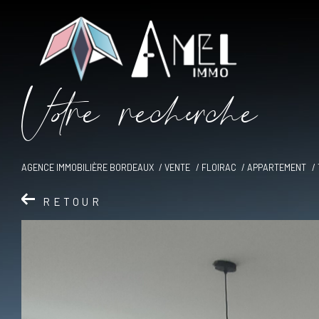
V
o
r
e
r
e
c
e
c
e
AGENCE IMMOBILIÈRE BORDEAUX
VENTE
FLOIRAC
APPARTEMENT
RETOUR