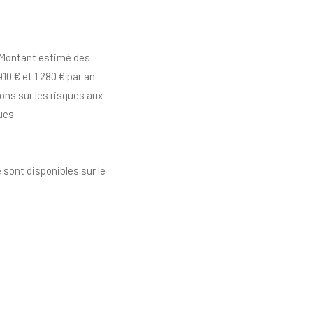
. Montant estimé des
0 € et 1 280 € par an.
ons sur les risques aux
ques
 sont disponibles sur le