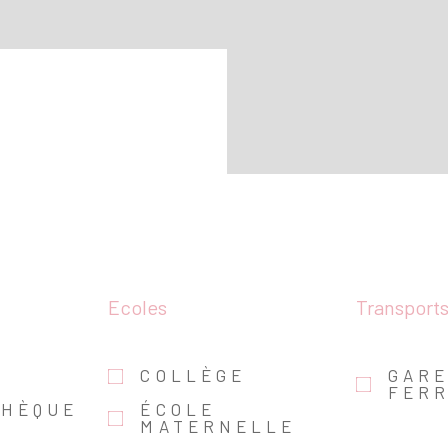
Ecoles
Transport
COLLÈGE
GAR
FERR
THÈQUE
ÉCOLE
MATERNELLE