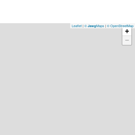
Leaflet
|
©
Maps
|
© OpenStreetMap
Jawg
+
−