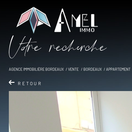
V
o
r
e
r
e
c
e
c
e
AGENCE IMMOBILIÈRE BORDEAUX
VENTE
BORDEAUX
APPARTEMENT
RETOUR